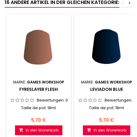
16 ANDERE ARTIKEL IN DER GLEICHEN KATEGORIE:
<
>
MARKE:
GAMES WORKSHOP
MARKE:
GAMES WORKSHOP
FYRESLAYER FLESH
LEVIADON BLUE
Bewertungen:
0
Bewertungen:
0
Taille de pot: 18ml
Taille de pot: 18ml
Preis
Preis
5,70 €
5,70 €
In den Warenkorb
In den Warenkorb

