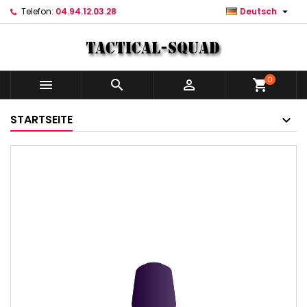

Telefon:
04.94.12.03.28
Deutsch
0



shopping_cart
STARTSEITE